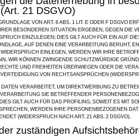
gen die Datenerhebung in beso
 (Art. 21 DSGVO)
UNDLAGE VON ART. 6 ABS. 1 LIT. E ODER F DSGVO ERF
 IHRER BESONDEREN SITUATION ERGEBEN, GEGEN DIE 
RUCH EINZULEGEN; DIES GILT AUCH FÜR EIN AUF D
RUNDLAGE, AUF DENEN EINE VERARBEITUNG BERUHT, E
 WIDERSPRUCH EINLEGEN, WERDEN WIR IHRE BETRO
DENN, WIR KÖNNEN ZWINGENDE SCHUTZWÜRDIGE GRÜND
 RECHTE UND FREIHEITEN ÜBERWIEGEN ODER DIE VER
ERTEIDIGUNG VON RECHTSANSPRÜCHEN (WIDERSPRUCH
ATEN VERARBEITET, UM DIREKTWERBUNG ZU BETREIBE
E VERARBEITUNG SIE BETREFFENDER PERSONENBEZO
IES GILT AUCH FÜR DAS PROFILING, SOWEIT ES MIT 
RSPRECHEN, WERDEN IHRE PERSONENBEZOGENEN DAT
DET (WIDERSPRUCH NACH ART. 21 ABS. 2 DSGVO).
der zuständigen Aufsichts­behö