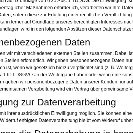
ich auf Grundlage von § 25 Abs. 1 TDDDG. Die Einwilligung ist j
ertraglicher Maßnahmen erforderlich, verarbeiten wir Ihre Daten 
en, sofern diese zur Erfüllung einer rechtlichen Verpflichtung 
ann ferner auf Grundlage unseres berechtigten Interesses nach 
rundlagen wird in den folgenden Absätzen dieser Datenschutzerk
onenbezogenen Daten
ten wir mit verschiedenen externen Stellen zusammen. Dabei ist
Stellen erforderlich. Wir geben personenbezogene Daten nur d
ch ist, wenn wir gesetzlich hierzu verpflichtet sind (z. B. Wei
Abs. 1 lit. f DSGVO an der Weitergabe haben oder wenn eine so
tern geben wir personenbezogene Daten unserer Kunden nur auf
r gemeinsamen Verarbeitung wird ein Vertrag über gemeinsame V
ligung zur Datenverarbeitung
t Ihrer ausdrücklichen Einwilligung möglich. Sie können eine be
Widerruf erfolgten Datenverarbeitung bleibt vom Widerruf unber